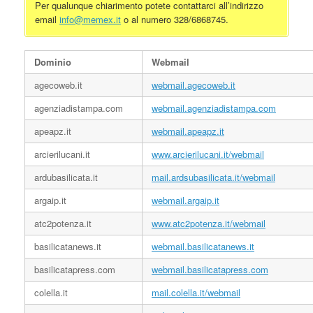
Per qualunque chiarimento potete contattarci all’indirizzo
email
info@memex.it
o al numero 328/6868745.
Dominio
Webmail
agecoweb.it
webmail.agecoweb.it
agenziadistampa.com
webmail.agenziadistampa.com
apeapz.it
webmail.apeapz.it
arcierilucani.it
www.arcierilucani.it/webmail
ardubasilicata.it
mail.ardsubasilicata.it/webmail
argaip.it
webmail.argaip.it
atc2potenza.it
www.atc2potenza.it/webmail
basilicatanews.it
webmail.basilicatanews.it
basilicatapress.com
webmail.basilicatapress.com
colella.it
mail.colella.it/webmail